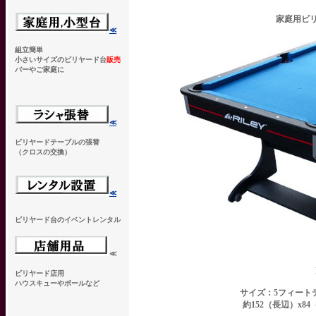
家庭用ビ
≪
組立簡単
小さいサイズのビリヤード台
販売
バーやご家庭に
≪
ビリヤードテーブルの張替
（クロスの交換）
≪
ビリヤード台のイベントレンタル
≪
ビリヤード店用
ハウスキューやボールなど
サイズ：5フィート
約152（長辺）x8