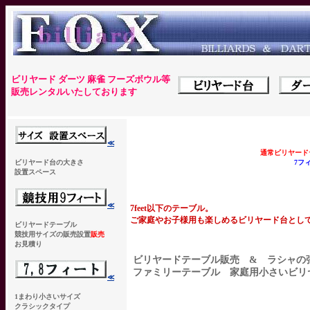
ビリヤード ダーツ 麻雀 フーズボウル等
販売レンタルいたしております
≪
通常ビリヤードテ
7フ
ビリヤード台の大きさ
設置スペース
≪
7feet以下のテーブル。
ご家庭やお子様用も楽しめるビリヤード台とし
ビリヤードテーブル
競技用サイズの販売設置
販売
お見積り
ビリヤードテーブル販売 & ラシャの
ファミリーテーブル 家庭用小さいビ
≪
1まわり小さいサイズ
クラシックタイプ